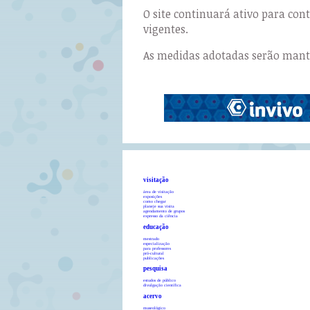
O site continuará ativo para co
vigentes.
As medidas adotadas serão manti
visitação
área de visitação
exposições
como chegar
planeje sua visita
agendamento de grupos
expresso da ciência
educação
mestrado
especialização
para professores
pró-cultural
publicações
pesquisa
estudos de público
divulgação científica
acervo
museológico