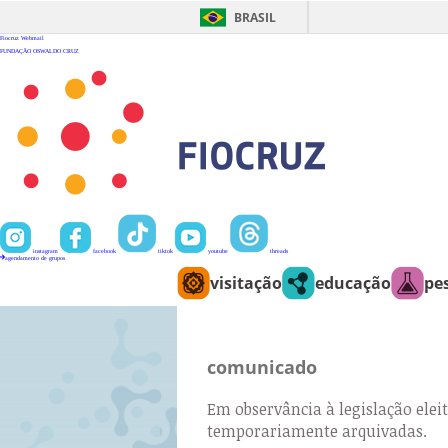
Ir
para
BRASIL
o
conteúdo
Fiocruz
Webmail
FUNDAÇÃO OSWALDO CRUZ
instagram
facebook
tiktok
youtube
threads
agendamento de grupos
visitação
educação
pe
comunicado
Em observância à legislação eleit
temporariamente arquivadas.