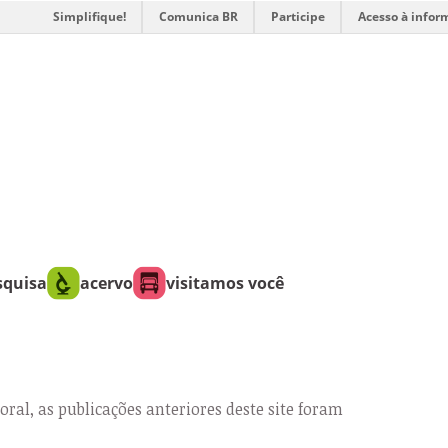
Simplifique!
Comunica BR
Participe
Acesso à infor
squisa
acervo
visitamos você
oral, as publicações anteriores deste site foram