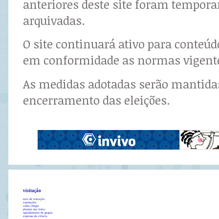
anteriores deste site foram tempor
arquivadas.
O site continuará ativo para conteú
em conformidade as normas vigent
As medidas adotadas serão mantidas
encerramento das eleições.
visitação
área de visitação
exposições
como chegar
planeje sua visita
agendamento de grupos
expresso da ciência