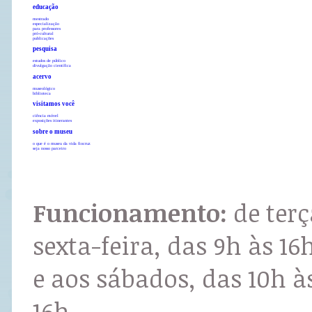
educação
mestrado
especialização
para professores
pró-cultural
publicações
pesquisa
estudos de público
divulgação científica
acervo
museológico
biblioteca
visitamos você
ciência móvel
exposições itinerantes
sobre o museu
o que é o museu da vida fiocruz
seja nosso parceiro
Funcionamento:
de terç
sexta-feira, das 9h às 16
e aos sábados, das 10h à
16h.