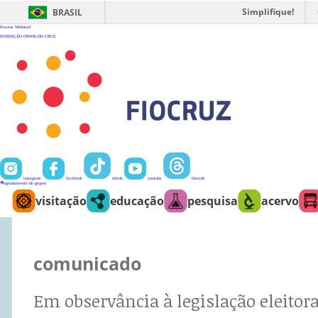
Ir
para
Simplifique!
BRASIL
o
conteúdo
Fiocruz
Webmail
FUNDAÇÃO OSWALDO CRUZ
instagram
facebook
tiktok
youtube
threads
agendamento de grupos
visitação
educação
pesquisa
acervo
comunicado
Em observância à legislação eleitora