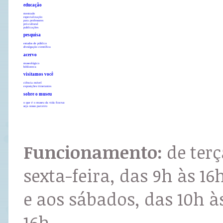
educação
mestrado
especialização
para professores
pró-cultural
publicações
pesquisa
estudos de público
divulgação científica
acervo
museológico
biblioteca
visitamos você
ciência móvel
exposições itinerantes
sobre o museu
o que é o museu da vida fiocruz
seja nosso parceiro
Funcionamento:
de terç
sexta-feira, das 9h às 16
e aos sábados, das 10h à
16h.