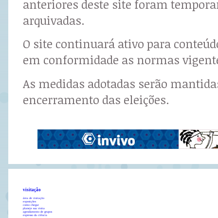
anteriores deste site foram tempor
arquivadas.
O site continuará ativo para conteú
em conformidade as normas vigent
As medidas adotadas serão mantidas
encerramento das eleições.
visitação
área de visitação
exposições
como chegar
planeje sua visita
agendamento de grupos
expresso da ciência