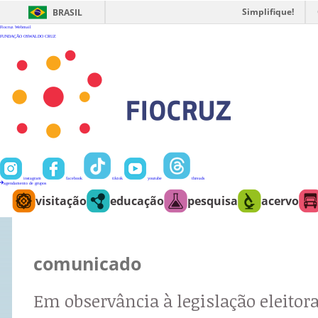
Ir
para
Simplifique!
BRASIL
o
conteúdo
Fiocruz
Webmail
FUNDAÇÃO OSWALDO CRUZ
instagram
facebook
tiktok
youtube
threads
agendamento de grupos
visitação
educação
pesquisa
acervo
comunicado
Em observância à legislação eleitora