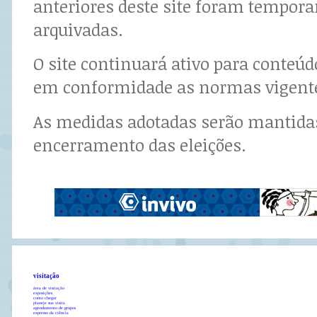
anteriores deste site foram tempor
arquivadas.
O site continuará ativo para conteú
em conformidade as normas vigent
As medidas adotadas serão mantidas
encerramento das eleições.
visitação
área de visitação
exposições
como chegar
planeje sua visita
agendamento de grupos
expresso da ciência