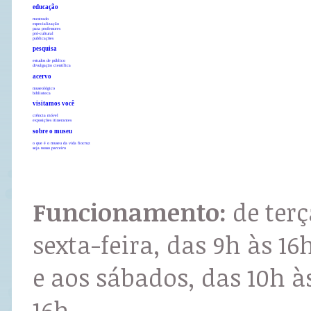
educação
mestrado
especialização
para professores
pró-cultural
publicações
pesquisa
estudos de público
divulgação científica
acervo
museológico
biblioteca
visitamos você
ciência móvel
exposições itinerantes
sobre o museu
o que é o museu da vida fiocruz
seja nosso parceiro
Funcionamento:
de terç
sexta-feira, das 9h às 16
e aos sábados, das 10h à
16h.