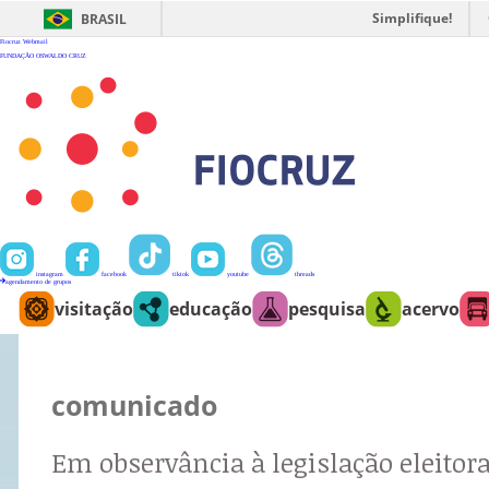
Ir
para
Simplifique!
BRASIL
o
conteúdo
Fiocruz
Webmail
FUNDAÇÃO OSWALDO CRUZ
instagram
facebook
tiktok
youtube
threads
agendamento de grupos
visitação
educação
pesquisa
acervo
comunicado
Em observância à legislação eleitora