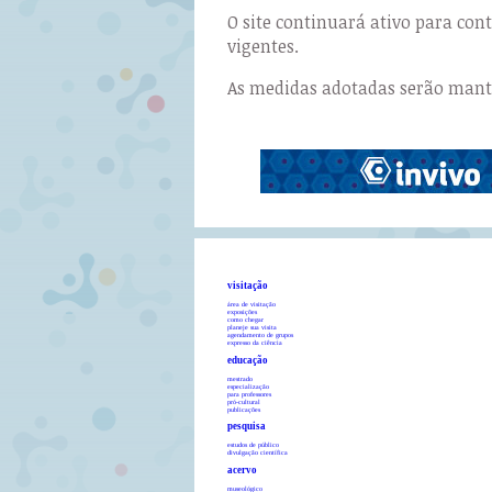
O site continuará ativo para co
vigentes.
As medidas adotadas serão manti
visitação
área de visitação
exposições
como chegar
planeje sua visita
agendamento de grupos
expresso da ciência
educação
mestrado
especialização
para professores
pró-cultural
publicações
pesquisa
estudos de público
divulgação científica
acervo
museológico