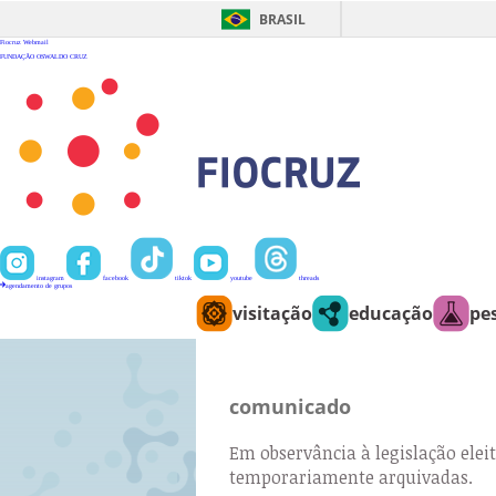
Ir
para
BRASIL
o
conteúdo
Fiocruz
Webmail
FUNDAÇÃO OSWALDO CRUZ
instagram
facebook
tiktok
youtube
threads
agendamento de grupos
visitação
educação
pe
comunicado
Em observância à legislação eleit
temporariamente arquivadas.