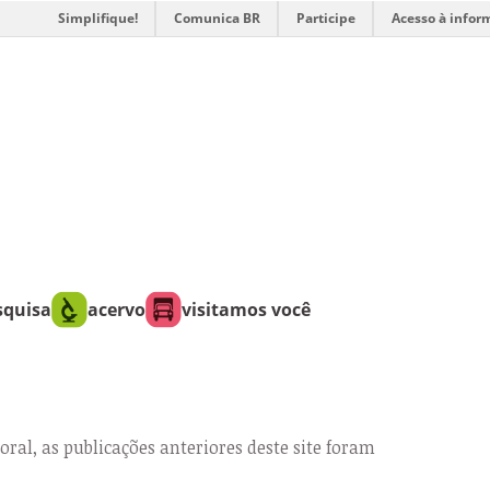
Simplifique!
Comunica BR
Participe
Acesso à infor
squisa
acervo
visitamos você
oral, as publicações anteriores deste site foram