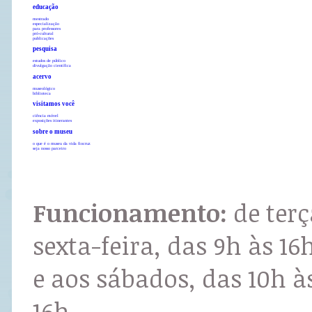
educação
mestrado
especialização
para professores
pró-cultural
publicações
pesquisa
estudos de público
divulgação científica
acervo
museológico
biblioteca
visitamos você
ciência móvel
exposições itinerantes
sobre o museu
o que é o museu da vida fiocruz
seja nosso parceiro
Funcionamento:
de terç
sexta-feira, das 9h às 16
e aos sábados, das 10h à
16h.