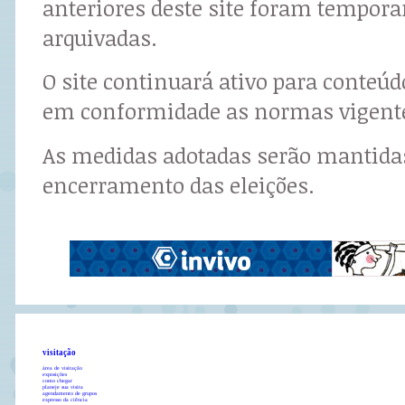
anteriores deste site foram tempor
arquivadas.
O site continuará ativo para conteú
em conformidade as normas vigent
As medidas adotadas serão mantidas
encerramento das eleições.
visitação
área de visitação
exposições
como chegar
planeje sua visita
agendamento de grupos
expresso da ciência