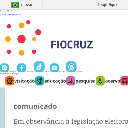
Ir
para
Simplifique!
BRASIL
o
conteúdo
Fiocruz
Webmail
FUNDAÇÃO OSWALDO CRUZ
instagram
facebook
tiktok
youtube
threads
agendamento de grupos
visitação
educação
pesquisa
acervo
comunicado
Em observância à legislação eleitora