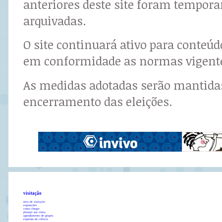
anteriores deste site foram tempor
arquivadas.
O site continuará ativo para conteú
em conformidade as normas vigent
As medidas adotadas serão mantidas
encerramento das eleições.
visitação
área de visitação
exposições
como chegar
planeje sua visita
agendamento de grupos
expresso da ciência