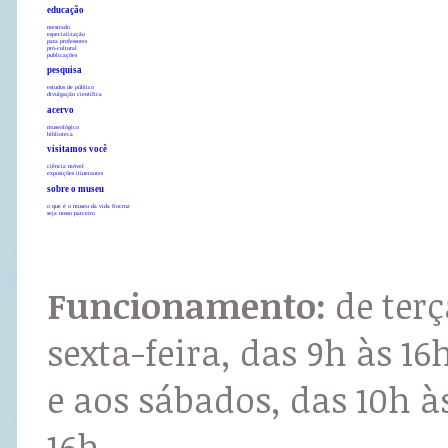
educação
mestrado
especialização
para professores
pró-cultural
publicações
pesquisa
estudos de público
divulgação científica
acervo
museológico
biblioteca
visitamos você
ciência móvel
exposições itinerantes
sobre o museu
o que é o museu da vida fiocruz
seja nosso parceiro
Funcionamento:
de terç
sexta-feira, das 9h às 16
e aos sábados, das 10h à
16h.