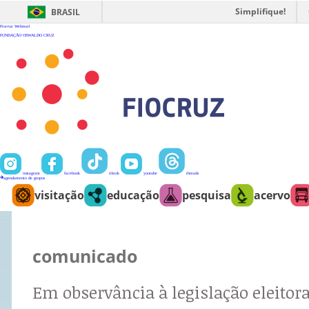
Ir
para
Simplifique!
BRASIL
o
conteúdo
Fiocruz
Webmail
FUNDAÇÃO OSWALDO CRUZ
instagram
facebook
tiktok
youtube
threads
agendamento de grupos
visitação
educação
pesquisa
acervo
comunicado
Em observância à legislação eleitora