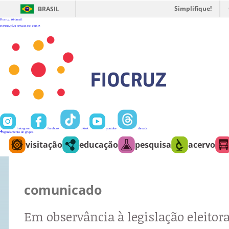
Ir
para
Simplifique!
BRASIL
o
conteúdo
Fiocruz
Webmail
FUNDAÇÃO OSWALDO CRUZ
instagram
facebook
tiktok
youtube
threads
agendamento de grupos
visitação
educação
pesquisa
acervo
comunicado
Em observância à legislação eleitora