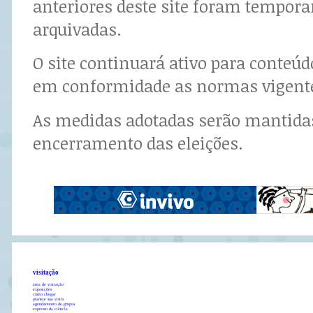
anteriores deste site foram tempor
arquivadas.
O site continuará ativo para conteú
em conformidade as normas vigent
As medidas adotadas serão mantidas
encerramento das eleições.
visitação
área de visitação
exposições
como chegar
planeje sua visita
agendamento de grupos
expresso da ciência