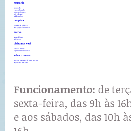
educação
mestrado
especialização
para professores
pró-cultural
publicações
pesquisa
estudos de público
divulgação científica
acervo
museológico
biblioteca
visitamos você
ciência móvel
exposições itinerantes
sobre o museu
o que é o museu da vida fiocruz
seja nosso parceiro
Funcionamento:
de terç
sexta-feira, das 9h às 16
e aos sábados, das 10h à
16h.