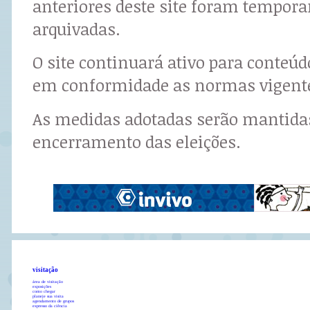
anteriores deste site foram tempor
arquivadas.
O site continuará ativo para conteú
em conformidade as normas vigent
As medidas adotadas serão mantidas
encerramento das eleições.
visitação
área de visitação
exposições
como chegar
planeje sua visita
agendamento de grupos
expresso da ciência