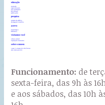
educação
mestrado
especialização
para professores
pró-cultural
publicações
pesquisa
estudos de público
divulgação científica
acervo
museológico
biblioteca
visitamos você
ciência móvel
exposições itinerantes
sobre o museu
o que é o museu da vida fiocruz
seja nosso parceiro
Funcionamento:
de terç
sexta-feira, das 9h às 16
e aos sábados, das 10h à
16h.