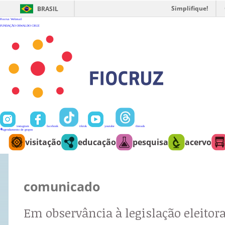
Ir
para
Simplifique!
BRASIL
o
conteúdo
Fiocruz
Webmail
FUNDAÇÃO OSWALDO CRUZ
instagram
facebook
tiktok
youtube
threads
agendamento de grupos
visitação
educação
pesquisa
acervo
comunicado
Em observância à legislação eleitora