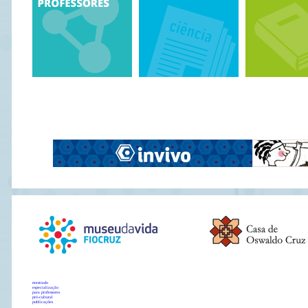
mestrado
especialização
para professores
pró-cultural
publicações