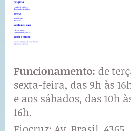
pesquisa
estudos de público
divulgação científica
acervo
museológico
biblioteca
visitamos você
ciência móvel
exposições itinerantes
sobre o museu
o que é o museu da vida fiocruz
seja nosso parceiro
Funcionamento:
de terç
sexta-feira, das 9h às 16
e aos sábados, das 10h à
16h.
Fiocruz: Av. Brasil, 4365,