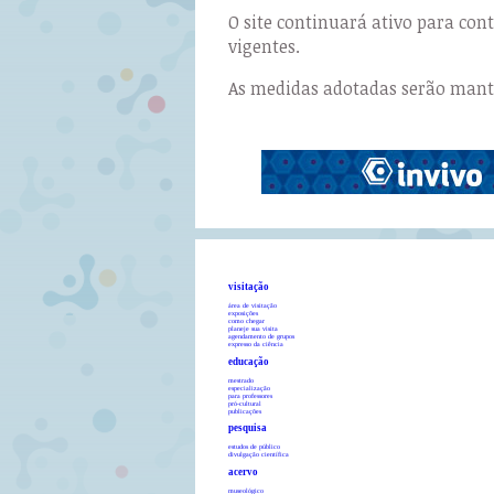
O site continuará ativo para co
vigentes.
As medidas adotadas serão manti
visitação
área de visitação
exposições
como chegar
planeje sua visita
agendamento de grupos
expresso da ciência
educação
mestrado
especialização
para professores
pró-cultural
publicações
pesquisa
estudos de público
divulgação científica
acervo
museológico