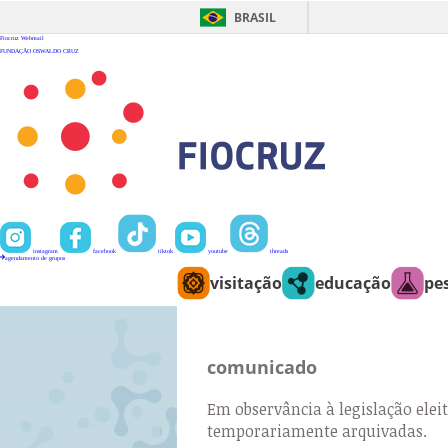
Ir
para
BRASIL
o
conteúdo
Fiocruz
Webmail
FUNDAÇÃO OSWALDO CRUZ
instagram
facebook
tiktok
youtube
threads
agendamento de grupos
visitação
educação
pe
comunicado
Em observância à legislação eleit
temporariamente arquivadas.