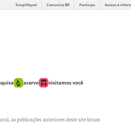
Simplifique!
Comunica BR
Participe
Acesso à infor
squisa
acervo
visitamos você
oral, as publicações anteriores deste site foram