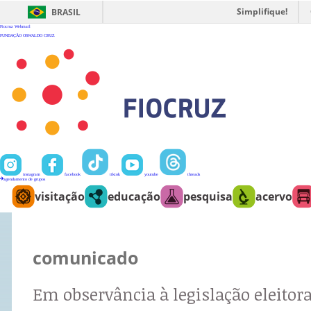
Ir
para
Simplifique!
BRASIL
o
conteúdo
Fiocruz
Webmail
FUNDAÇÃO OSWALDO CRUZ
instagram
facebook
tiktok
youtube
threads
agendamento de grupos
visitação
educação
pesquisa
acervo
comunicado
Em observância à legislação eleitora