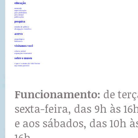
educação
mestrado
especialização
para professores
pró-cultural
publicações
pesquisa
estudos de público
divulgação científica
acervo
museológico
biblioteca
visitamos você
ciência móvel
exposições itinerantes
sobre o museu
o que é o museu da vida fiocruz
seja nosso parceiro
Funcionamento:
de terç
sexta-feira, das 9h às 16
e aos sábados, das 10h à
16h.