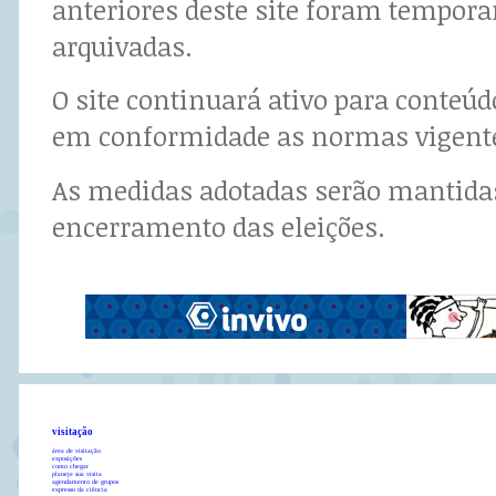
anteriores deste site foram tempor
arquivadas.
O site continuará ativo para conteú
em conformidade as normas vigent
As medidas adotadas serão mantidas
encerramento das eleições.
visitação
área de visitação
exposições
como chegar
planeje sua visita
agendamento de grupos
expresso da ciência