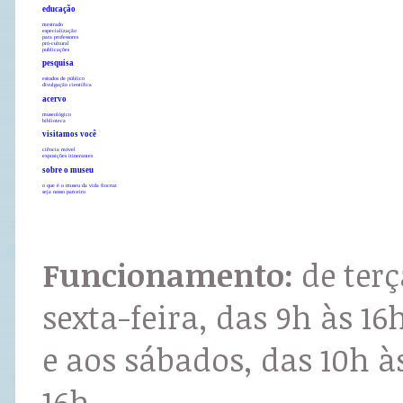
educação
mestrado
especialização
para professores
pró-cultural
publicações
pesquisa
estudos de público
divulgação científica
acervo
museológico
biblioteca
visitamos você
ciência móvel
exposições itinerantes
sobre o museu
o que é o museu da vida fiocruz
seja nosso parceiro
Funcionamento:
de terç
sexta-feira, das 9h às 16
e aos sábados, das 10h à
16h.