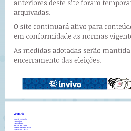
anteriores deste site foram tempor
arquivadas.
O site continuará ativo para conteú
em conformidade as normas vigent
As medidas adotadas serão mantidas
encerramento das eleições.
visitação
área de visitação
exposições
como chegar
planeje sua visita
agendamento de grupos
expresso da ciência