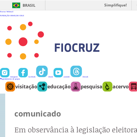
Ir
para
Simplifique!
BRASIL
o
conteúdo
Fiocruz
Webmail
FUNDAÇÃO OSWALDO CRUZ
instagram
facebook
tiktok
youtube
threads
agendamento de grupos
visitação
educação
pesquisa
acervo
comunicado
Em observância à legislação eleitora