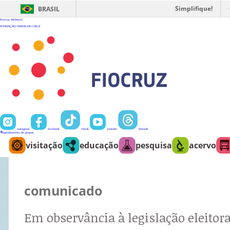
Ir
para
Simplifique!
BRASIL
o
conteúdo
Fiocruz
Webmail
FUNDAÇÃO OSWALDO CRUZ
instagram
facebook
tiktok
youtube
threads
agendamento de grupos
visitação
educação
pesquisa
acervo
comunicado
Em observância à legislação eleitora