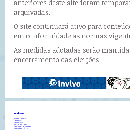
anteriores deste site foram tempor
arquivadas.
O site continuará ativo para conteú
em conformidade as normas vigent
As medidas adotadas serão mantidas
encerramento das eleições.
visitação
área de visitação
exposições
como chegar
planeje sua visita
agendamento de grupos
expresso da ciência