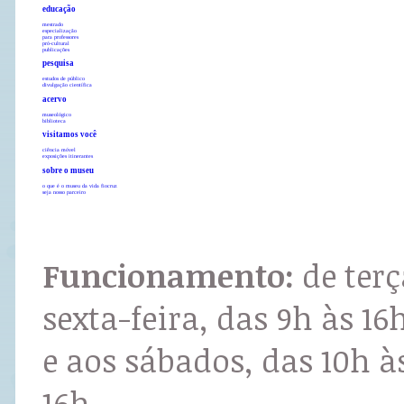
educação
mestrado
especialização
para professores
pró-cultural
publicações
pesquisa
estudos de público
divulgação científica
acervo
museológico
biblioteca
visitamos você
ciência móvel
exposições itinerantes
sobre o museu
o que é o museu da vida fiocruz
seja nosso parceiro
Funcionamento:
de terç
sexta-feira, das 9h às 16
e aos sábados, das 10h à
16h.