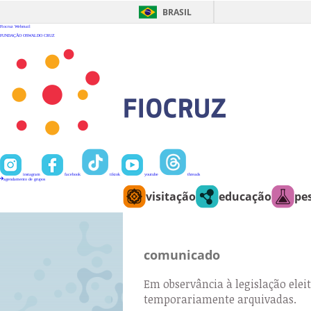
Ir
para
BRASIL
o
conteúdo
Fiocruz
Webmail
FUNDAÇÃO OSWALDO CRUZ
instagram
facebook
tiktok
youtube
threads
agendamento de grupos
visitação
educação
pe
comunicado
Em observância à legislação eleit
temporariamente arquivadas.