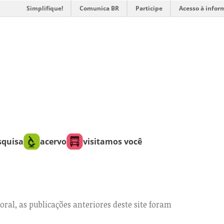
Simplifique!
Comunica BR
Participe
Acesso à infor
squisa
acervo
visitamos você
oral, as publicações anteriores deste site foram