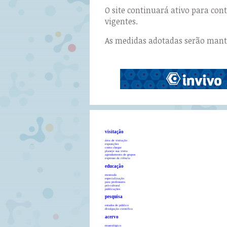
O site continuará ativo para co
vigentes.
As medidas adotadas serão manti
visitação
área de visitação
exposições
como chegar
planeje sua visita
agendamento de grupos
expresso da ciência
educação
mestrado
especialização
para professores
pró-cultural
publicações
pesquisa
estudos de público
divulgação científica
acervo
museológico