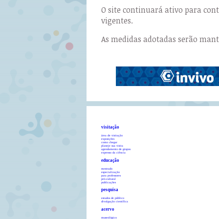
O site continuará ativo para co
vigentes.
As medidas adotadas serão manti
visitação
área de visitação
exposições
como chegar
planeje sua visita
agendamento de grupos
expresso da ciência
educação
mestrado
especialização
para professores
pró-cultural
publicações
pesquisa
estudos de público
divulgação científica
acervo
museológico