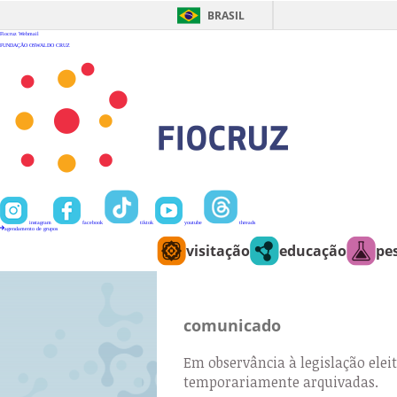
Ir
para
BRASIL
o
conteúdo
Fiocruz
Webmail
FUNDAÇÃO OSWALDO CRUZ
instagram
facebook
tiktok
youtube
threads
agendamento de grupos
visitação
educação
pe
comunicado
Em observância à legislação eleit
temporariamente arquivadas.