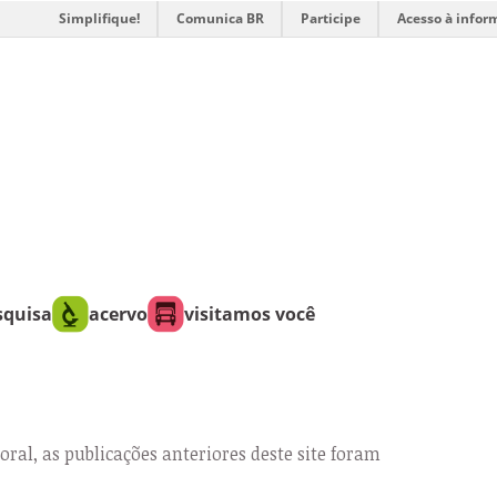
Simplifique!
Comunica BR
Participe
Acesso à infor
squisa
acervo
visitamos você
oral, as publicações anteriores deste site foram