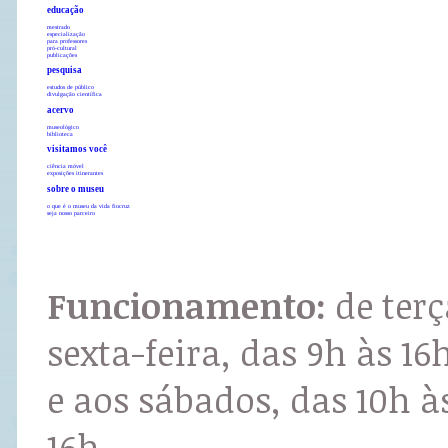
educação
mestrado
especialização
para professores
pró-cultural
publicações
pesquisa
estudos de público
divulgação científica
acervo
museológico
biblioteca
visitamos você
ciência móvel
exposições itinerantes
sobre o museu
o que é o museu da vida fiocruz
seja nosso parceiro
Funcionamento:
de terç
sexta-feira, das 9h às 16
e aos sábados, das 10h à
16h.