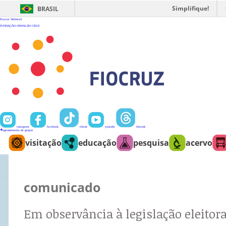
Ir
para
Simplifique!
BRASIL
o
conteúdo
Fiocruz
Webmail
FUNDAÇÃO OSWALDO CRUZ
instagram
facebook
tiktok
youtube
threads
agendamento de grupos
visitação
educação
pesquisa
acervo
comunicado
Em observância à legislação eleitora