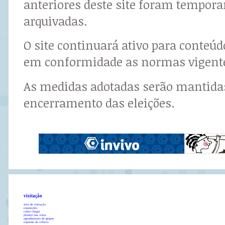
anteriores deste site foram tempor
arquivadas.
O site continuará ativo para conteú
em conformidade as normas vigent
As medidas adotadas serão mantidas
encerramento das eleições.
visitação
área de visitação
exposições
como chegar
planeje sua visita
agendamento de grupos
expresso da ciência