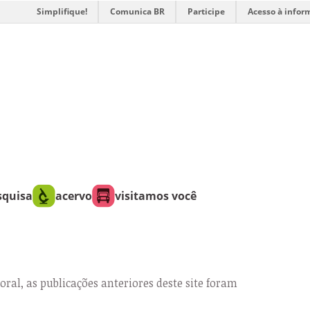
Simplifique!
Comunica BR
Participe
Acesso à infor
squisa
acervo
visitamos você
oral, as publicações anteriores deste site foram