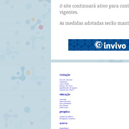
O site continuará ativo para co
vigentes.
As medidas adotadas serão manti
visitação
área de visitação
exposições
como chegar
planeje sua visita
agendamento de grupos
expresso da ciência
educação
mestrado
especialização
para professores
pró-cultural
publicações
pesquisa
estudos de público
divulgação científica
acervo
museológico