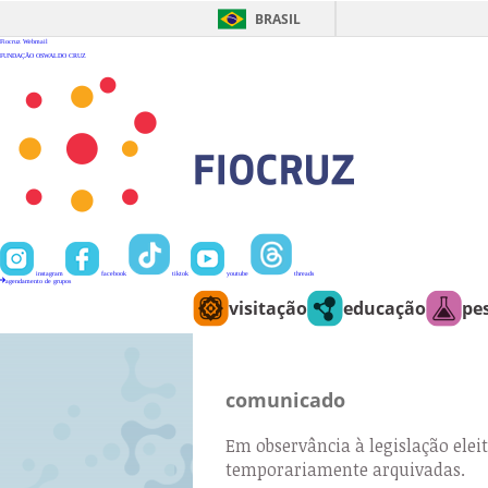
Ir
para
BRASIL
o
conteúdo
Fiocruz
Webmail
FUNDAÇÃO OSWALDO CRUZ
instagram
facebook
tiktok
youtube
threads
agendamento de grupos
visitação
educação
pe
comunicado
Em observância à legislação eleit
temporariamente arquivadas.