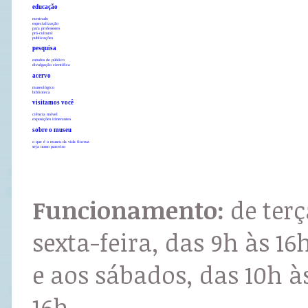
educação
mestrado
especialização
para professores
pró-cultural
publicações
pesquisa
estudos de público
divulgação científica
acervo
museológico
biblioteca
visitamos você
ciência móvel
exposições itinerantes
sobre o museu
o que é o museu da vida fiocruz
seja nosso parceiro
Funcionamento:
de terç
sexta-feira, das 9h às 16
e aos sábados, das 10h à
16h.