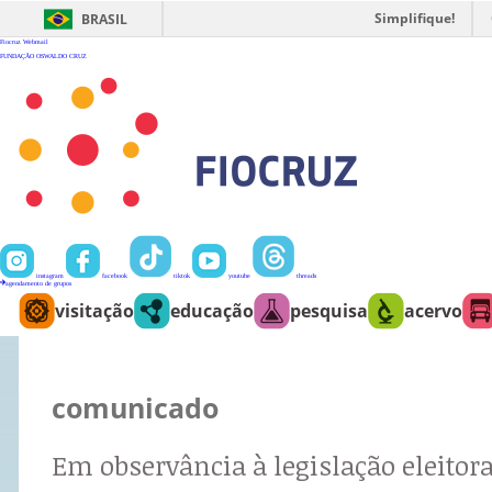
Ir
para
Simplifique!
BRASIL
o
conteúdo
Fiocruz
Webmail
FUNDAÇÃO OSWALDO CRUZ
instagram
facebook
tiktok
youtube
threads
agendamento de grupos
visitação
educação
pesquisa
acervo
comunicado
Em observância à legislação eleitora