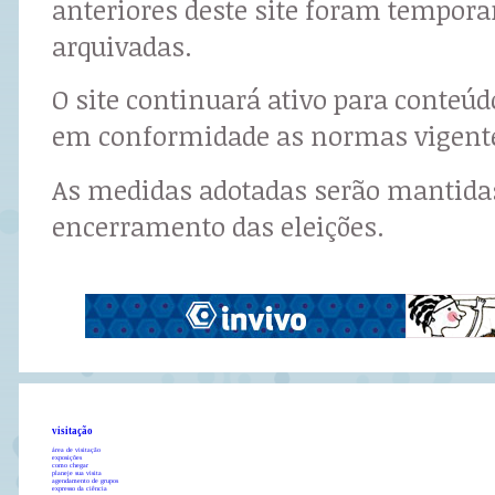
anteriores deste site foram tempor
arquivadas.
O site continuará ativo para conteú
em conformidade as normas vigent
As medidas adotadas serão mantidas
encerramento das eleições.
visitação
área de visitação
exposições
como chegar
planeje sua visita
agendamento de grupos
expresso da ciência